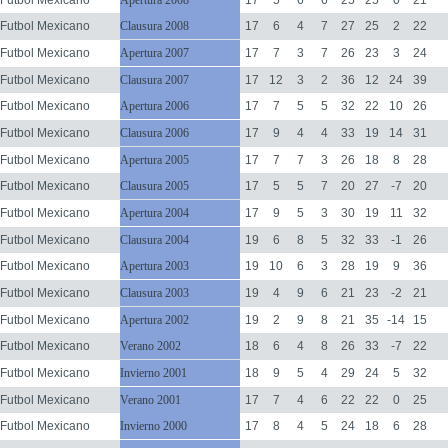
Futbol Mexicano
Clausura 2008
17
6
4
7
27
25
2
22
Futbol Mexicano
Apertura 2007
17
7
3
7
26
23
3
24
Futbol Mexicano
Clausura 2007
17
12
3
2
36
12
24
39
Futbol Mexicano
Apertura 2006
17
7
5
5
32
22
10
26
Futbol Mexicano
Clausura 2006
17
9
4
4
33
19
14
31
Futbol Mexicano
Apertura 2005
17
7
7
3
26
18
8
28
Futbol Mexicano
Clausura 2005
17
5
5
7
20
27
-7
20
Futbol Mexicano
Apertura 2004
17
9
5
3
30
19
11
32
Futbol Mexicano
Clausura 2004
19
6
8
5
32
33
-1
26
Futbol Mexicano
Apertura 2003
19
10
6
3
28
19
9
36
Futbol Mexicano
Clausura 2003
19
4
9
6
21
23
-2
21
Futbol Mexicano
Apertura 2002
19
2
9
8
21
35
-14
15
Futbol Mexicano
Verano 2002
18
6
4
8
26
33
-7
22
Futbol Mexicano
Invierno 2001
18
9
5
4
29
24
5
32
Futbol Mexicano
Verano 2001
17
7
4
6
22
22
0
25
Futbol Mexicano
Invierno 2000
17
8
4
5
24
18
6
28