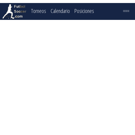
Torneos
Calendario
Posiciones
===