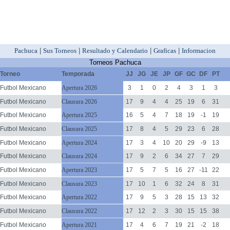
Pachuca
|
Sus Torneos
|
Resultado y Calendario
|
Graficas
|
Informacion
Torneos Pachuca
Torneo
Temporada
JJ
JG
JE
JP
GF
GC
DF
PT
Futbol Mexicano
Apertura 2026
3
1
0
2
4
3
1
3
Futbol Mexicano
Clausura 2026
17
9
4
4
25
19
6
31
Futbol Mexicano
Apertura 2025
16
5
4
7
18
19
-1
19
Futbol Mexicano
Clausura 2025
17
8
4
5
29
23
6
28
Futbol Mexicano
Apertura 2024
17
3
4
10
20
29
-9
13
Futbol Mexicano
Clausura 2024
17
9
2
6
34
27
7
29
Futbol Mexicano
Apertura 2023
17
5
7
5
16
27
-11
22
Futbol Mexicano
Clausura 2023
17
10
1
6
32
24
8
31
Futbol Mexicano
Apertura 2022
17
9
5
3
28
15
13
32
Futbol Mexicano
Clausura 2022
17
12
2
3
30
15
15
38
Futbol Mexicano
Apertura 2021
17
4
6
7
19
21
-2
18