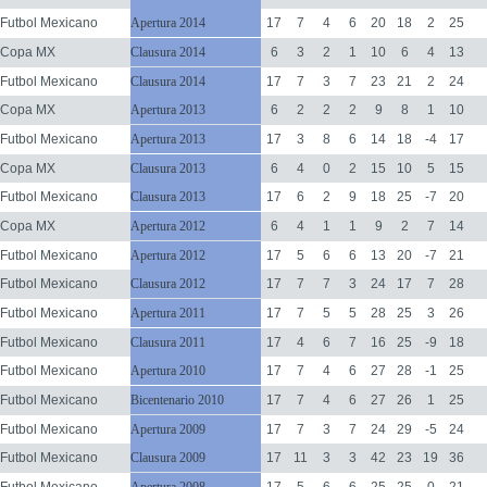
Futbol Mexicano
Apertura 2014
17
7
4
6
20
18
2
25
Copa MX
Clausura 2014
6
3
2
1
10
6
4
13
Futbol Mexicano
Clausura 2014
17
7
3
7
23
21
2
24
Copa MX
Apertura 2013
6
2
2
2
9
8
1
10
Futbol Mexicano
Apertura 2013
17
3
8
6
14
18
-4
17
Copa MX
Clausura 2013
6
4
0
2
15
10
5
15
Futbol Mexicano
Clausura 2013
17
6
2
9
18
25
-7
20
Copa MX
Apertura 2012
6
4
1
1
9
2
7
14
Futbol Mexicano
Apertura 2012
17
5
6
6
13
20
-7
21
Futbol Mexicano
Clausura 2012
17
7
7
3
24
17
7
28
Futbol Mexicano
Apertura 2011
17
7
5
5
28
25
3
26
Futbol Mexicano
Clausura 2011
17
4
6
7
16
25
-9
18
Futbol Mexicano
Apertura 2010
17
7
4
6
27
28
-1
25
Futbol Mexicano
Bicentenario 2010
17
7
4
6
27
26
1
25
Futbol Mexicano
Apertura 2009
17
7
3
7
24
29
-5
24
Futbol Mexicano
Clausura 2009
17
11
3
3
42
23
19
36
Futbol Mexicano
Apertura 2008
17
5
6
6
25
25
0
21