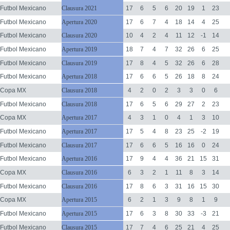
Futbol Mexicano
Clausura 2021
17
6
5
6
20
19
1
23
Futbol Mexicano
Apertura 2020
17
6
7
4
18
14
4
25
Futbol Mexicano
Clausura 2020
10
4
2
4
11
12
-1
14
Futbol Mexicano
Apertura 2019
18
7
4
7
32
26
6
25
Futbol Mexicano
Clausura 2019
17
8
4
5
32
26
6
28
Futbol Mexicano
Apertura 2018
17
6
6
5
26
18
8
24
Copa MX
Clausura 2018
4
2
0
2
3
3
0
6
Futbol Mexicano
Clausura 2018
17
6
5
6
29
27
2
23
Copa MX
Apertura 2017
4
3
1
0
4
1
3
10
Futbol Mexicano
Apertura 2017
17
5
4
8
23
25
-2
19
Futbol Mexicano
Clausura 2017
17
6
6
5
16
16
0
24
Futbol Mexicano
Apertura 2016
17
9
4
4
36
21
15
31
Copa MX
Clausura 2016
6
3
2
1
11
8
3
14
Futbol Mexicano
Clausura 2016
17
8
6
3
31
16
15
30
Copa MX
Apertura 2015
6
2
1
3
9
8
1
9
Futbol Mexicano
Apertura 2015
17
6
3
8
30
33
-3
21
Futbol Mexicano
Clausura 2015
17
7
4
6
25
21
4
25