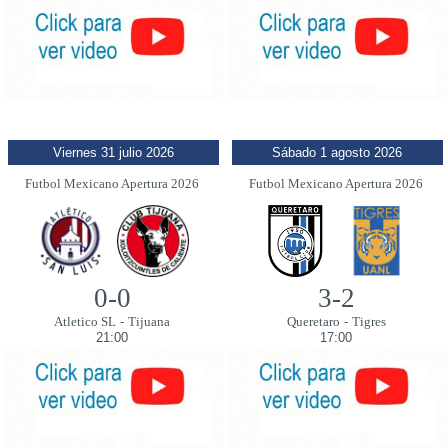
Viernes 31 julio 2026
Sábado 1 agosto 2026
Futbol Mexicano Apertura 2026
Futbol Mexicano Apertura 2026
0-0
3-2
Atletico SL
-
Tijuana
Queretaro
-
Tigres
21:00
17:00