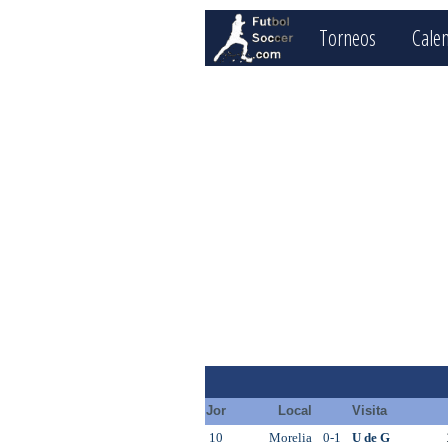
Torneos
Cale
Jor
Local
Visita
10
Morelia
0-1
U de G