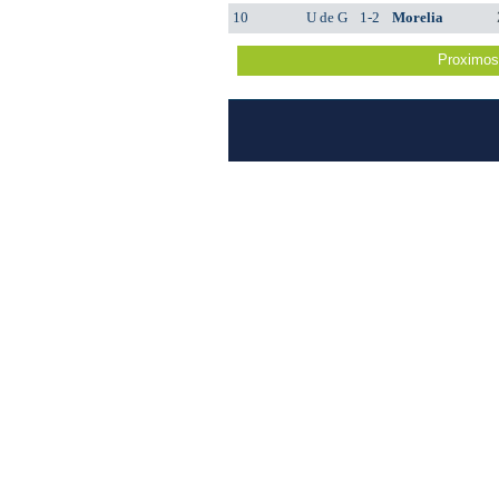
10
U de G
1-2
Morelia
Proximos