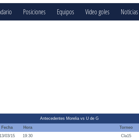
ndario
Posiciones
Equipos
Video goles
Noticias
Antecedentes Morelia vs U de G
Fecha
Hora
Torneo
13/03/15
19:30
Cla15