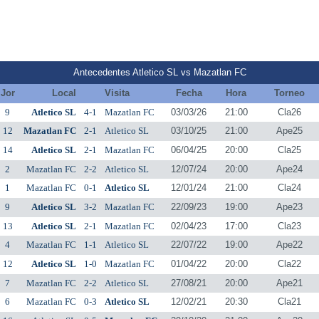
Antecedentes Atletico SL vs Mazatlan FC
Jor
Local
Visita
Fecha
Hora
Torneo
9
Atletico SL
4-1
Mazatlan FC
03/03/26
21:00
Cla26
12
Mazatlan FC
2-1
Atletico SL
03/10/25
21:00
Ape25
14
Atletico SL
2-1
Mazatlan FC
06/04/25
20:00
Cla25
2
Mazatlan FC
2-2
Atletico SL
12/07/24
20:00
Ape24
1
Mazatlan FC
0-1
Atletico SL
12/01/24
21:00
Cla24
9
Atletico SL
3-2
Mazatlan FC
22/09/23
19:00
Ape23
13
Atletico SL
2-1
Mazatlan FC
02/04/23
17:00
Cla23
4
Mazatlan FC
1-1
Atletico SL
22/07/22
19:00
Ape22
12
Atletico SL
1-0
Mazatlan FC
01/04/22
20:00
Cla22
7
Mazatlan FC
2-2
Atletico SL
27/08/21
20:00
Ape21
6
Mazatlan FC
0-3
Atletico SL
12/02/21
20:30
Cla21