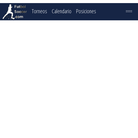
Torneos
Calendario
Posiciones
===