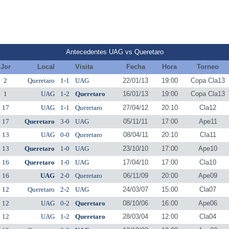
Antecedentes UAG vs Queretaro
Jor
Local
Visita
Fecha
Hora
Torneo
2
Queretaro
1-1
UAG
22/01/13
19:00
Copa Cla13
1
UAG
1-2
Queretaro
16/01/13
19:00
Copa Cla13
17
UAG
1-1
Queretaro
27/04/12
20:10
Cla12
17
Queretaro
3-0
UAG
05/11/11
17:00
Ape11
13
UAG
0-0
Queretaro
08/04/11
20:10
Cla11
13
Queretaro
1-0
UAG
23/10/10
17:00
Ape10
16
Queretaro
1-0
UAG
17/04/10
17:00
Cla10
16
UAG
2-0
Queretaro
06/11/09
20:00
Ape09
12
Queretaro
2-2
UAG
24/03/07
15:00
Cla07
12
UAG
0-2
Queretaro
08/10/06
16:00
Ape06
12
UAG
1-2
Queretaro
28/03/04
12:00
Cla04