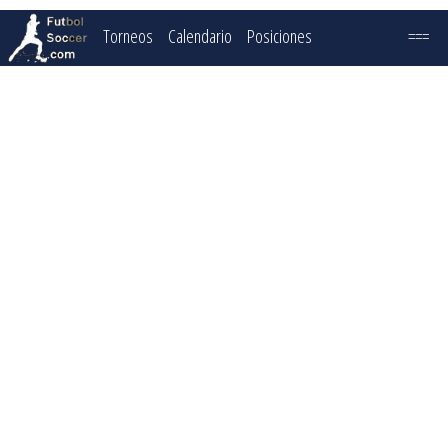
Torneos
Calendario
Posiciones
===