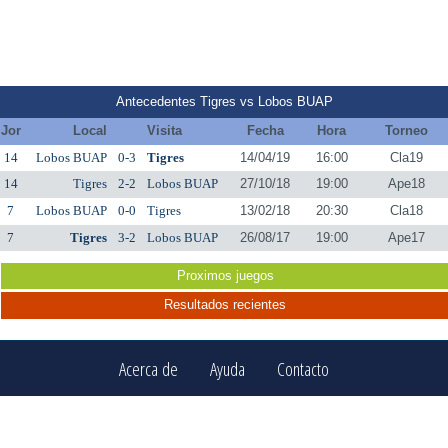
Antecedentes Tigres vs Lobos BUAP
Jor
Local
Visita
Fecha
Hora
Torneo
14
Lobos BUAP
0-3
Tigres
14/04/19
16:00
Cla19
14
Tigres
2-2
Lobos BUAP
27/10/18
19:00
Ape18
7
Lobos BUAP
0-0
Tigres
13/02/18
20:30
Cla18
7
Tigres
3-2
Lobos BUAP
26/08/17
19:00
Ape17
Proximos juegos
Resultados recientes
Acerca de
Ayuda
Contacto