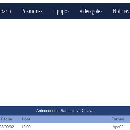
ndario
Posiciones
Equipos
Video goles
Noticias
Antecedentes San Luis vs Celaya
Fecha
Hora
Torneo
28/09/02
12:00
Ape02