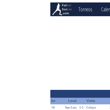
Torneos
Cale
Jor
Local
Visita
10
San Luis
1-1
Celaya