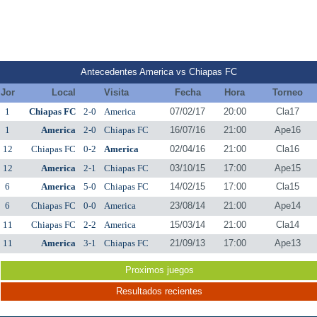
Antecedentes America vs Chiapas FC
Jor
Local
Visita
Fecha
Hora
Torneo
1
Chiapas FC
2-0
America
07/02/17
20:00
Cla17
1
America
2-0
Chiapas FC
16/07/16
21:00
Ape16
12
Chiapas FC
0-2
America
02/04/16
21:00
Cla16
12
America
2-1
Chiapas FC
03/10/15
17:00
Ape15
6
America
5-0
Chiapas FC
14/02/15
17:00
Cla15
6
Chiapas FC
0-0
America
23/08/14
21:00
Ape14
11
Chiapas FC
2-2
America
15/03/14
21:00
Cla14
11
America
3-1
Chiapas FC
21/09/13
17:00
Ape13
Proximos juegos
Resultados recientes