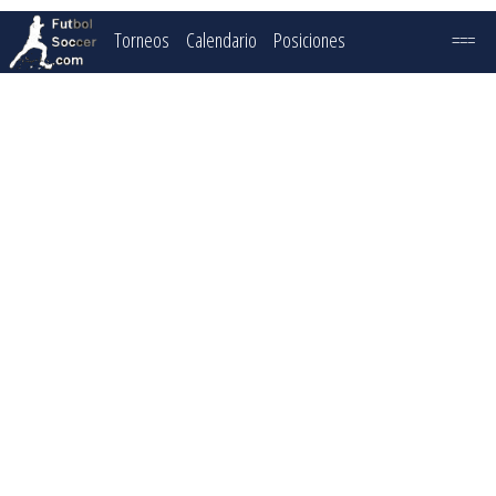
Torneos
Calendario
Posiciones
===