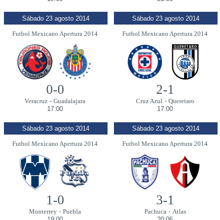
Sábado 23 agosto 2014
Sábado 23 agosto 2014
Futbol Mexicano Apertura 2014
Futbol Mexicano Apertura 2014
0-0
2-1
Veracruz
-
Guadalajara
Cruz Azul
-
Queretaro
17:00
17:00
Sábado 23 agosto 2014
Sábado 23 agosto 2014
Futbol Mexicano Apertura 2014
Futbol Mexicano Apertura 2014
1-0
3-1
Monterrey
-
Puebla
Pachuca
-
Atlas
19:00
20:06