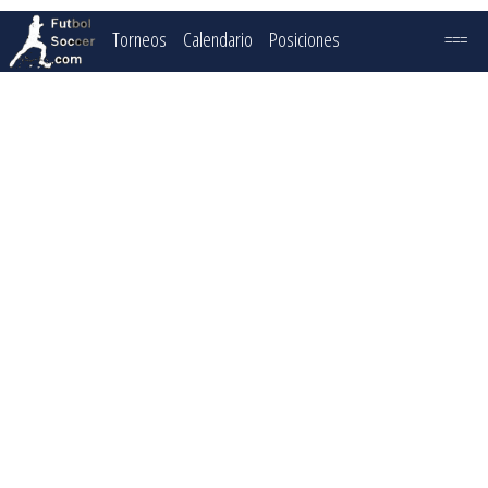
Torneos
Calendario
Posiciones
===