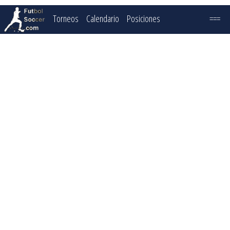
Torneos
Calendario
Posiciones
===