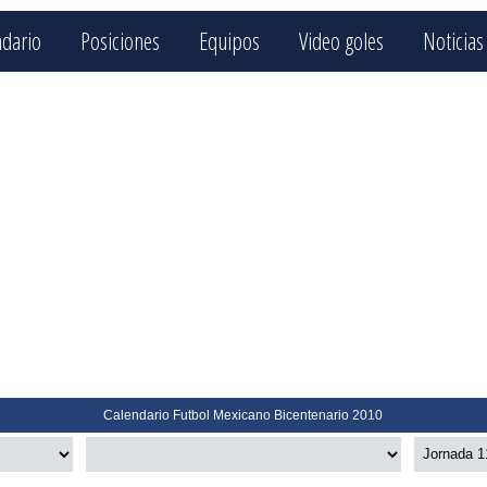
ndario
Posiciones
Equipos
Video goles
Noticias
Calendario Futbol Mexicano Bicentenario 2010