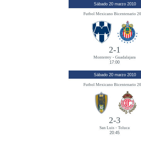
Sábado 20 marzo 2010
Futbol Mexicano Bicentenario 2
2-1
Monterrey
-
Guadalajara
17:00
Sábado 20 marzo 2010
Futbol Mexicano Bicentenario 2
2-3
San Luis
-
Toluca
20:45