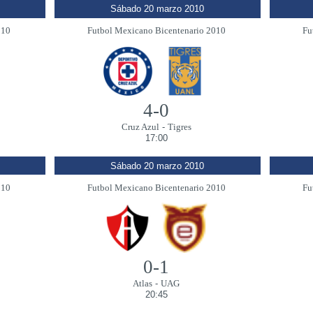
Sábado 20 marzo 2010
010
Futbol Mexicano Bicentenario 2010
Fu
4-0
Cruz Azul
-
Tigres
17:00
Sábado 20 marzo 2010
010
Futbol Mexicano Bicentenario 2010
Fu
0-1
Atlas
-
UAG
20:45