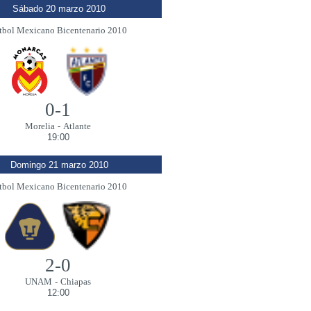
Sábado 20 marzo 2010
tbol Mexicano Bicentenario 2010
0-1
Morelia
-
Atlante
19:00
Domingo 21 marzo 2010
tbol Mexicano Bicentenario 2010
2-0
UNAM
-
Chiapas
12:00