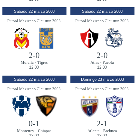
Sábado 22 marzo 2003
Sábado 22 marzo 2003
Futbol Mexicano Clausura 2003
Futbol Mexicano Clausura 2003
2-0
2-0
Morelia
-
Tigres
Atlas
-
Puebla
12:00
12:00
Sábado 22 marzo 2003
Domingo 23 marzo 2003
Futbol Mexicano Clausura 2003
Futbol Mexicano Clausura 2003
0-1
2-1
Monterrey
-
Chiapas
Atlante
-
Pachuca
12:00
12:00