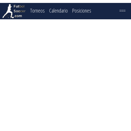
Torneos
Calendario
Posiciones
===