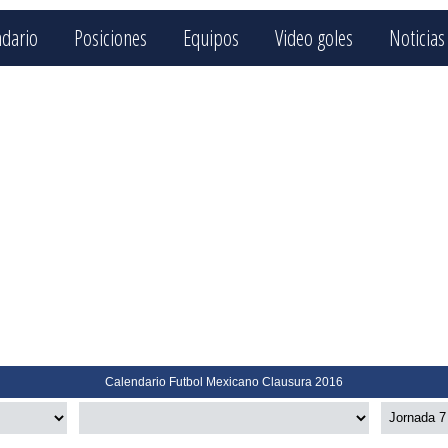
ndario
Posiciones
Equipos
Video goles
Noticias
Calendario Futbol Mexicano Clausura 2016