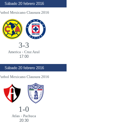
Sábado 20 febrero 2016
Futbol Mexicano Clausura 2016
3-3
America
-
Cruz Azul
17:00
Sábado 20 febrero 2016
Futbol Mexicano Clausura 2016
1-0
Atlas
-
Pachuca
20:30