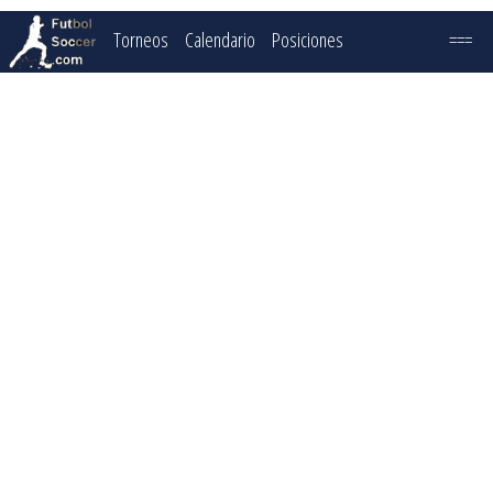
Torneos
Calendario
Posiciones
===