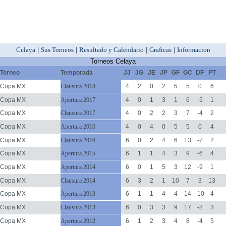
Celaya
|
Sus Torneos
|
Resultado y Calendario
|
Graficas
|
Informacion
Torneos Celaya
Torneo
Temporada
JJ
JG
JE
JP
GF
GC
DF
PT
Copa MX
Clausura 2018
4
2
0
2
5
5
0
6
Copa MX
Apertura 2017
4
0
1
3
1
6
-5
1
Copa MX
Clausura 2017
4
0
2
2
3
7
-4
2
Copa MX
Apertura 2016
4
0
4
0
5
5
0
4
Copa MX
Clausura 2016
6
0
2
4
6
13
-7
2
Copa MX
Apertura 2015
6
1
1
4
3
9
-6
4
Copa MX
Apertura 2014
6
0
1
5
3
12
-9
1
Copa MX
Clausura 2014
6
3
2
1
10
7
3
13
Copa MX
Apertura 2013
6
1
1
4
4
14
-10
4
Copa MX
Clausura 2013
6
0
3
3
9
17
-8
3
Copa MX
Apertura 2012
6
1
2
3
4
8
-4
5