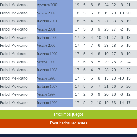
Futbol Mexicano
Apertura 2002
19
5
6
8
24
32
-8
21
Futbol Mexicano
Verano 2002
18
5
5
8
19
29
-10
20
Futbol Mexicano
Invierno 2001
18
5
4
9
27
33
-6
19
Futbol Mexicano
Verano 2001
17
5
3
9
25
27
-2
18
Futbol Mexicano
Invierno 2000
17
3
4
10
21
27
-6
13
Futbol Mexicano
Verano 2000
17
4
7
6
23
28
-5
19
Futbol Mexicano
Invierno 1999
17
5
4
8
19
27
-8
19
Futbol Mexicano
Verano 1999
17
6
6
5
29
26
3
24
Futbol Mexicano
Invierno 1998
17
6
4
7
28
29
-1
22
Futbol Mexicano
Verano 1998
17
3
6
8
13
23
-10
15
Futbol Mexicano
Invierno 1997
17
5
5
7
21
26
-5
20
Futbol Mexicano
Verano 1997
17
2
6
9
20
28
-8
12
Futbol Mexicano
Invierno 1996
17
5
2
10
19
33
-14
17
Proximos juegos
Resultados recientes