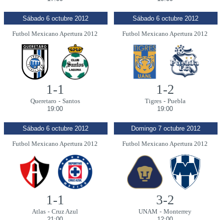
Sábado 6 octubre 2012
Sábado 6 octubre 2012
Futbol Mexicano Apertura 2012
Futbol Mexicano Apertura 2012
1-1
1-2
Queretaro
-
Santos
Tigres
-
Puebla
19:00
19:00
Sábado 6 octubre 2012
Domingo 7 octubre 2012
Futbol Mexicano Apertura 2012
Futbol Mexicano Apertura 2012
1-1
3-2
Atlas
-
Cruz Azul
UNAM
-
Monterrey
21:00
12:00