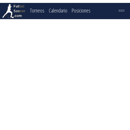
Torneos
Calendario
Posiciones
===